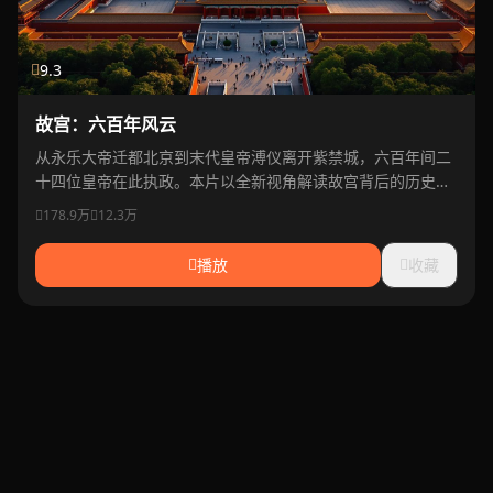
9.3
故宫：六百年风云
从永乐大帝迁都北京到末代皇帝溥仪离开紫禁城，六百年间二
十四位皇帝在此执政。本片以全新视角解读故宫背后的历史密
码。
178.9万
12.3万
播放
收藏