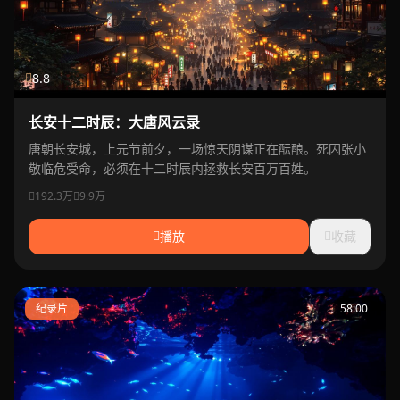
8.8
长安十二时辰：大唐风云录
唐朝长安城，上元节前夕，一场惊天阴谋正在酝酿。死囚张小
敬临危受命，必须在十二时辰内拯救长安百万百姓。
192.3万
9.9万
播放
收藏
纪录片
58:00