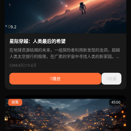
9.2
星际穿越：人类最后的希望
在地球资源枯竭的未来，一组探险者利用新发现的虫洞，超越
人类太空旅行的极限，在广袤的宇宙中寻找人类的新家园。诺
兰执导的科幻史诗巨作。
284.8万
15.6万
播放
收藏
剧集
45:00