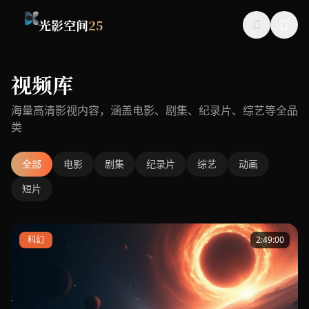
光影空间
25
视频库
海量高清影视内容，涵盖电影、剧集、纪录片、综艺等全品
类
全部
电影
剧集
纪录片
综艺
动画
短片
科幻
2:49:00