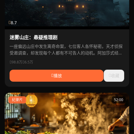
8.7
迷雾山庄：悬疑推理剧
一座偏远山庄中发生离奇命案，七位客人各怀秘密。天才侦探
受邀调查，却发现每个人都有不可告人的动机。阿加莎式经典
推理。
98.8万
6.5万
播放
收藏
纪录片
52:00