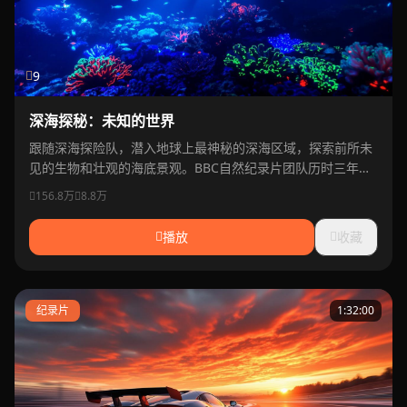
9
深海探秘：未知的世界
跟随深海探险队，潜入地球上最神秘的深海区域，探索前所未
见的生物和壮观的海底景观。BBC自然纪录片团队历时三年精
心制作。
156.8万
8.8万
播放
收藏
纪录片
1:32:00