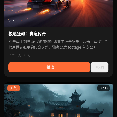
8.5
极速狂飙：赛道传奇
F1赛车手刘易斯·汉密尔顿的职业生涯全纪录，从卡丁车少年到
七届世界冠军的传奇之路，独家幕后 footage 首次公开。
123.5万
7.7万
播放
收藏
剧集
50:00