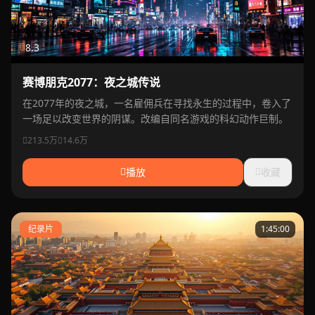
8.3
赛博朋克2077：夜之城传说
在2077年的夜之城，一名雇佣兵在寻找永生的过程中，卷入了
一场足以改变世界的阴谋。改编自同名游戏的科幻动作巨制。
213.5万
14.6万
播放
收藏
纪录片
1:45:00