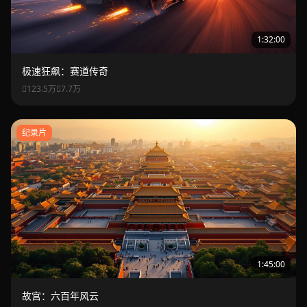
1:32:00
极速狂飙：赛道传奇
123.5万
7.7万
纪录片
1:45:00
故宫：六百年风云