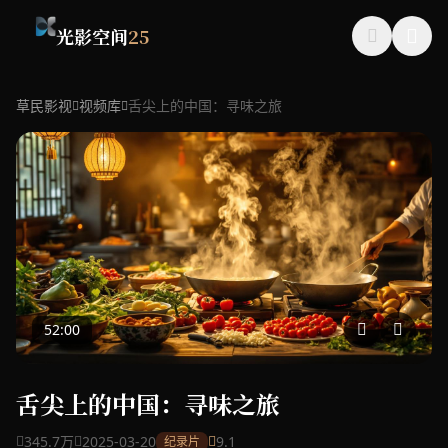
光影空间
25
草民影视
视频库
舌尖上的中国：寻味之旅
52:00
舌尖上的中国：寻味之旅
345.7万
2025-03-20
9.1
纪录片