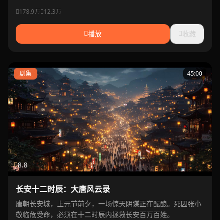
码。
178.9万
12.3万
播放
收藏
剧集
45:00
8.8
长安十二时辰：大唐风云录
唐朝长安城，上元节前夕，一场惊天阴谋正在酝酿。死囚张小
敬临危受命，必须在十二时辰内拯救长安百万百姓。