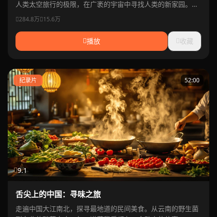
人类太空旅行的极限，在广袤的宇宙中寻找人类的新家园。诺
兰执导的科幻史诗巨作。
284.8万
15.6万
播放
收藏
纪录片
52:00
9.1
舌尖上的中国：寻味之旅
走遍中国大江南北，探寻最地道的民间美食。从云南的野生菌