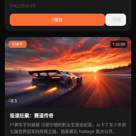
192.3万
9.9万
播放
收藏
纪录片
1:32:00
8.5
极速狂飙：赛道传奇
F1赛车手刘易斯·汉密尔顿的职业生涯全纪录，从卡丁车少年到
七届世界冠军的传奇之路，独家幕后 footage 首次公开。