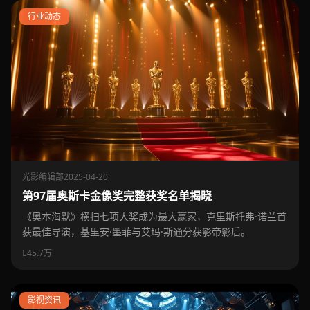
行业动态
光影编辑部
2025-04-20
第97届奥斯卡金像奖完整获奖名单揭晓
《奥本海默》横扫七项大奖成为最大赢家，克里斯托弗·诺兰首
获最佳导演，基里安·墨菲与艾玛·斯通分获影帝影后。
45.7万
影视资讯