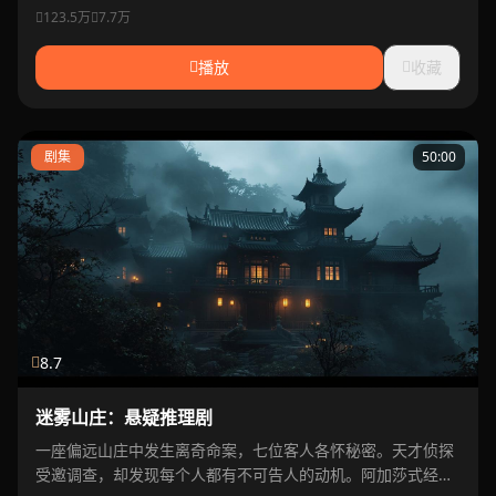
123.5万
7.7万
播放
收藏
剧集
50:00
8.7
迷雾山庄：悬疑推理剧
一座偏远山庄中发生离奇命案，七位客人各怀秘密。天才侦探
受邀调查，却发现每个人都有不可告人的动机。阿加莎式经典