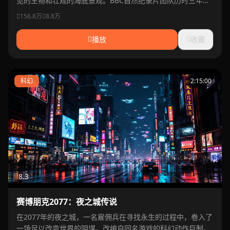
见的生物和壮观的海底景观。BBC自然纪录片团队历时三年精
心制作。
156.8万
8.8万
播放
收藏
科幻
2:15:00
8.3
赛博朋克2077：夜之城传说
在2077年的夜之城，一名雇佣兵在寻找永生的过程中，卷入了
一场足以改变世界的阴谋。改编自同名游戏的科幻动作巨制。