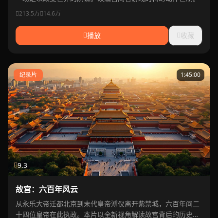
213.5万
14.6万
播放
收藏
纪录片
1:45:00
9.3
故宫：六百年风云
从永乐大帝迁都北京到末代皇帝溥仪离开紫禁城，六百年间二
十四位皇帝在此执政。本片以全新视角解读故宫背后的历史密